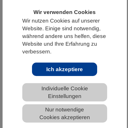
HOME
UNTER DEM DACH DES VBIO
Wir verwenden Cookies
LANDESVERBÄNDE
BADEN-WÜRTTEMBERG
Wir nutzen Cookies auf unserer
Website. Einige sind notwendig,
NEWS AUS BADEN-WÜRTTEMBERG
während andere uns helfen, diese
Website und Ihre Erfahrung zu
verbessern.
Menschen können Biodiversität
wahrnehmen
Ich akzeptiere
Individuelle Cookie
Einstellungen
Nur notwendige
Cookies akzeptieren