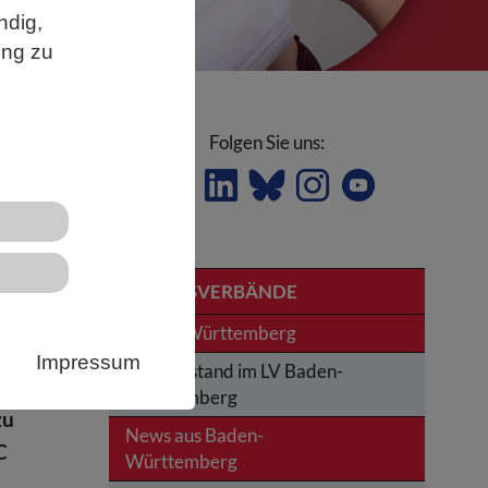
ndig,
ung zu
Folgen Sie uns:
LANDESVERBÄNDE
e
Baden-Württemberg
Impressum
Der Vorstand im LV Baden-
Württemberg
zu
News aus Baden-
C
Württemberg