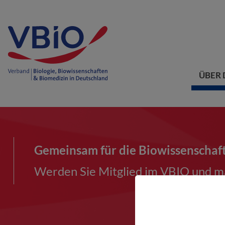
ÜBER 
Gemeinsam für die Biowissenschaf
Werden Sie Mitglied im VBIO und ma