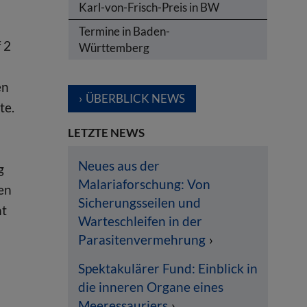
Karl-von-Frisch-Preis in BW
Termine in Baden-
 2
Württemberg
en
ÜBERBLICK NEWS
te.
LETZTE NEWS
Neues aus der
g
Malariaforschung: Von
en
Sicherungsseilen und
ht
Warteschleifen in der
Parasitenvermehrung
Spektakulärer Fund: Einblick in
die inneren Organe eines
Meeressauriers