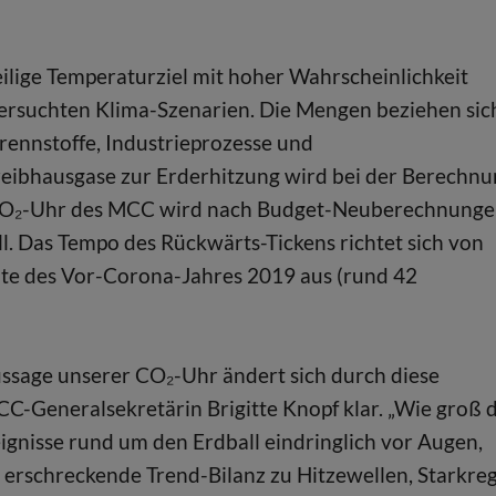
weilige Temperaturziel mit hoher Wahrscheinlichkeit
ntersuchten Klima-Szenarien. Die Mengen beziehen sic
rennstoffe, Industrieprozesse und
eibhausgase zur Erderhitzung wird bei der Berechnu
 CO₂-Uhr des MCC wird nach Budget-Neuberechnung
ll. Das Tempo des Rückwärts-Tickens richtet sich von
ate des Vor-Corona-Jahres 2019 aus (rund 42
ussage unserer CO₂-Uhr ändert sich durch diese
MCC-Generalsekretärin Brigitte Knopf klar. „Wie groß 
gnisse rund um den Erdball eindringlich vor Augen,
e erschreckende Trend-Bilanz zu Hitzewellen, Starkre