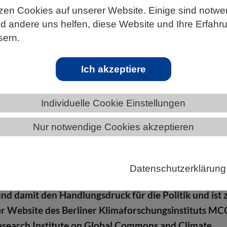
zen Cookies auf unserer Website. Einige sind notwe
 andere uns helfen, diese Website und Ihre Erfahr
sern.
ÄNDE
BADEN-WÜRTTEMBERG
Ich akzeptiere
Individuelle Cookie Einstellungen
des IPCC aus
Nur notwendige Cookies akzeptieren
mit den jüngsten Daten des Weltklimarats IPCC ist di
zt geringfügig revidiert worden. Sie tickt rückwärts,
Datenschutzerklärung
das verbleibende globale Restbudget für Treibhausgas-
nd damit den Handlungsdruck für die Politik und ist 
er Website des Berliner Klimaforschungsinstituts MC
esearch Institute on Global Commons and Climate