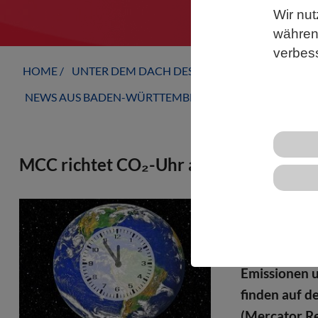
Wir nut
während
verbes
HOME
UNTER DEM DACH DES VBIO
LANDESVERB
NEWS AUS BADEN-WÜRTTEMBERG
MCC richtet CO₂-Uhr auf neue Zahlen 
Im Einklang 
„CO₂-Uhr“ jet
illustriert 
Emissionen u
finden auf d
(Mercator R