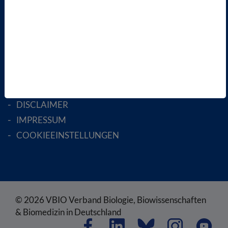
MITGLIED WERDEN
ENGLISH PAGES
RECHTLICHES
SATZUNG
AGB
DATENSCHUTZ
DISCLAIMER
IMPRESSUM
COOKIEEINSTELLUNGEN
© 2026 VBIO Verband Biologie, Biowissenschaften
& Biomedizin in Deutschland