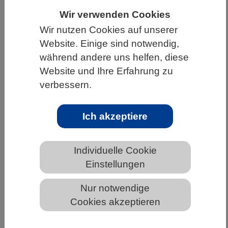
Wir verwenden Cookies
HOME
UNTER DEM DACH DES VBIO
Wir nutzen Cookies auf unserer
LANDESVERBÄNDE
BADEN-WÜRTTEMBERG
Website. Einige sind notwendig,
NEWS AUS BADEN-WÜRTTEMBERG
während andere uns helfen, diese
Website und Ihre Erfahrung zu
verbessern.
Immunsystem des Gehirns
funktioniert einfacher als gedacht
Ich akzeptiere
Individuelle Cookie
Einstellungen
Nur notwendige
Cookies akzeptieren