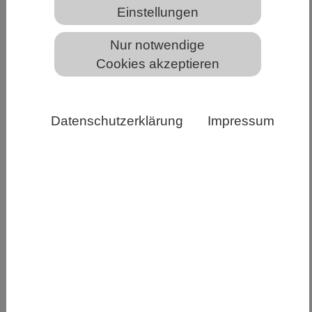
Einstellungen
Buntbarsche Foto: Ad Konings
Nur notwendige
Wie und wie schnell entstehen neue Arten? Der
Cookies akzeptieren
Beantwortung dieser fundamentalen Fragen in
der Biologie ist der Evolutionsbiologe Prof. Axel
Meyer, Ph.D., von der Universität Konstanz mit
Datenschutzerklärung
Impressum
seinem Team einen entscheidenden Schritt
nähergekommen. Nach Auswertung eines
umfangreichen genetischen Datensatzes, der in
jahrelanger Forschung an extrem jungen Arten
von Buntbarschen in Kraterseen Nicaraguas
gesammelt wurde, zeigt sich, dass die
evolutionäre Diversifizierung einer Population
im selben geografischen Gebiet zu einer neuen
Art wahrscheinlicher ist, wenn viele Gene im
gesamten Genom daran beteiligt sind,