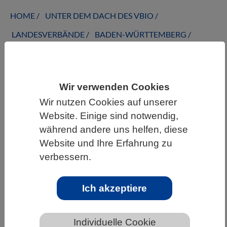
HOME
UNTER DEM DACH DES VBIO
LANDESVERBÄNDE
BADEN-WÜRTTEMBERG
NEWS AUS BADEN-WÜRTTEMBERG
Wir verwenden Cookies
Antwort auf Darwins Frage
Wir nutzen Cookies auf unserer
Website. Einige sind notwendig,
während andere uns helfen, diese
Website und Ihre Erfahrung zu
verbessern.
Ich akzeptiere
Individuelle Cookie