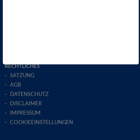
ÜBER UNS
LANDESVERBÄNDE
FACHGESELLSCHAFTEN
AKTIV WERDEN!
MITGLIED WERDEN
ENGLISH PAGES
RECHTLICHES
SATZUNG
AGB
DATENSCHUTZ
DISCLAIMER
IMPRESSUM
COOKIEEINSTELLUNGEN