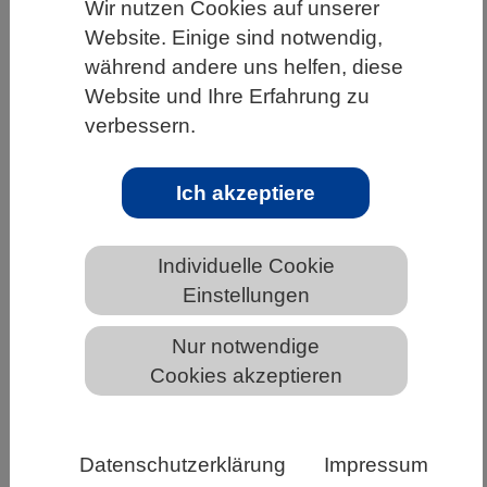
Wir nutzen Cookies auf unserer
HOME
UNTER DEM DACH DES VBIO
Website. Einige sind notwendig,
während andere uns helfen, diese
LANDESVERBÄNDE
BADEN-WÜRTTEMBERG
Website und Ihre Erfahrung zu
NEWS AUS BADEN-WÜRTTEMBERG
verbessern.
Ich akzeptiere
Alzheimer: Modulation der
Zellmembran beeinflusst Bildung von
Individuelle Cookie
Amyloid-β
Einstellungen
Nur notwendige
Cookies akzeptieren
Datenschutzerklärung
Impressum