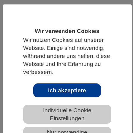
HOME
UNTER DEM DACH DES VBIO
LANDESVERBÄNDE
BADEN-WÜRTTEMBERG
Wir verwenden Cookies
NEWS AUS BADEN-WÜRTTEMBERG
Wir nutzen Cookies auf unserer
Website. Einige sind notwendig,
während andere uns helfen, diese
Frühe Weichenstellung im Embryo
Website und Ihre Erfahrung zu
verbessern.
Ich akzeptiere
Individuelle Cookie
Einstellungen
Die molekulare Landkarte des Embryos während der
Nur notwendige