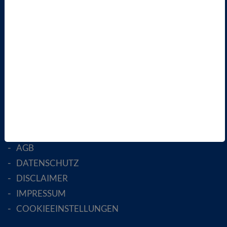
ÜBER UNS
LANDESVERBÄNDE
FACHGESELLSCHAFTEN
AKTIV WERDEN!
MITGLIED WERDEN
ENGLISH PAGES
RECHTLICHES
SATZUNG
AGB
DATENSCHUTZ
DISCLAIMER
IMPRESSUM
COOKIEEINSTELLUNGEN