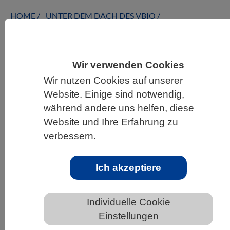
HOME
UNTER DEM DACH DES VBIO
LANDESVERBÄNDE
BADEN-WÜRTTEMBERG
NEWS AUS BADEN-WÜRTTEMBERG
Wir verwenden Cookies
Wir nutzen Cookies auf unserer
Website. Einige sind notwendig,
Evolutionsmodell sagt Aufteilung von
während andere uns helfen, diese
Molekülen in Zellen voraus
Website und Ihre Erfahrung zu
verbessern.
Ich akzeptiere
Individuelle Cookie
Einstellungen