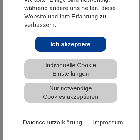
während andere uns helfen, diese
HOME
UNTER DEM DACH DES VBIO
Website und Ihre Erfahrung zu
LANDESVERBÄNDE
BADEN-WÜRTTEMBERG
verbessern.
NEWS AUS BADEN-WÜRTTEMBERG
Ich akzeptiere
Virtuelles Seminarangebot des AK
Individuelle Cookie
Schulbiologie im VBIO -
Einstellungen
Praxisgebundene Aufgaben für zu
Hause
Nur notwendige
Cookies akzeptieren
Datenschutzerklärung
Impressum