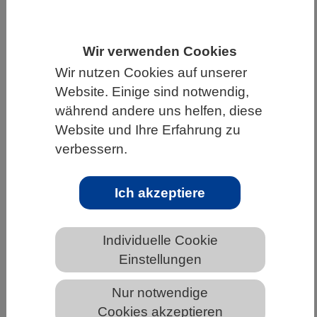
HOME
UNTER DEM DACH DES VBIO
LANDESVERBÄNDE
BADEN-WÜRTTEMBERG
Wir verwenden Cookies
Wir nutzen Cookies auf unserer
NEWS AUS BADEN-WÜRTTEMBERG
Website. Einige sind notwendig,
während andere uns helfen, diese
Website und Ihre Erfahrung zu
Seltenes Leigh-Syndrom: Künstliche
verbessern.
Intelligenz hilft bei Suche nach neuen
Therapien
Ich akzeptiere
Individuelle Cookie
Einstellungen
Nur notwendige
Cookies akzeptieren