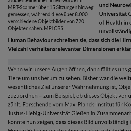
Studienteilnehmer*innen wurde im
und Neurowis
MRT-Scanner über 15 Sitzungen hinweg
Universität 
gemessen, während diese über 8.000
verschiedene Objektbilder von 720
of Health in
Objekten sahen. MPI CBS
unvollständig
Human Behaviour schreiben sie, dass sich die Hirn
Vielzahl verhaltensrelevanter Dimensionen erkläre
Wenn wir unsere Augen öffnen, dann fällt es uns 
Tiere um uns herum zu sehen. Bisher war die wei
wesentliches Ziel unserer Wahrnehmung ist, Obj
zuzuordnen – zum Beispiel, ob dieses Objekt vor u
zählt. Forschende vom Max-Planck-Institut für Ko
Justus-Liebig-Universität Gießen in Zusammenarbe
konnte nun zeigen, dass dieses Bild unvollständig 
Human Behaviour schreiben sie, dass sich die Hirn