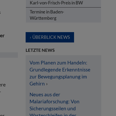
Karl-von-Frisch-Preis in BW
Termine in Baden-
s
Württemberg
ner
ÜBERBLICK NEWS
LETZTE NEWS
Vom Planen zum Handeln:
Grundlegende Erkenntnisse
zur Bewegungsplanung im
Gehirn
ere
r
Neues aus der
Malariaforschung: Von
Sicherungsseilen und
Warteschleifen in der
ner