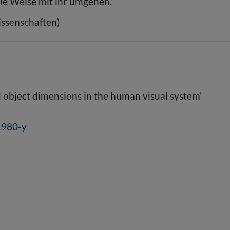
le Weise mit ihr umgehen.“
issenschaften)
 object dimensions in the human visual system'
1980-y