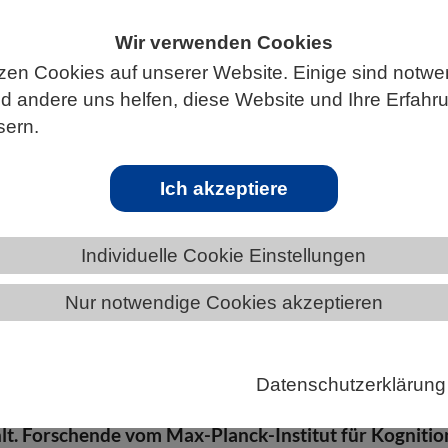
Wir verwenden Cookies
zen Cookies auf unserer Website. Einige sind notwe
 andere uns helfen, diese Website und Ihre Erfahr
ÄNDE
BADEN-WÜRTTEMBERG
sern.
Ich akzeptiere
n gleichzeitig
Individuelle Cookie Einstellungen
Nur notwendige Cookies akzeptieren
ches Ziel unserer Wahrnehmung ist, Objekte zu
d verschiedenen Kategorien zuzuordnen – zum Beispi
Datenschutzerklärung
jekt vor uns ein Hund ist und ob ein Hund zur Katego
hlt. Forschende vom Max-Planck-Institut für Kognitio