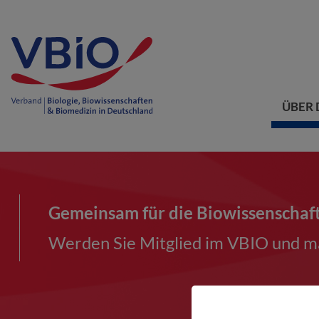
ÜBER 
Gemeinsam für die Biowissenschaf
Werden Sie Mitglied im VBIO und ma