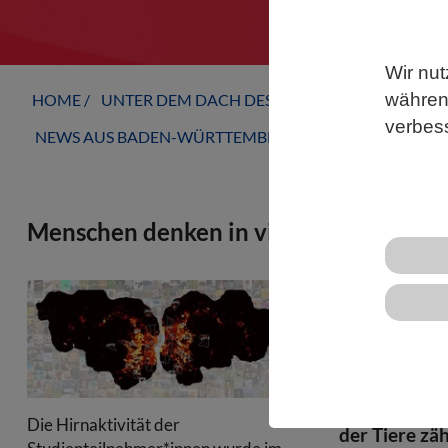
Wir nut
während
HOME
UNTER DEM DACH DES VBIO
LANDESVERB
verbes
NEWS AUS BADEN-WÜRTTEMBERG
Menschen denken in vielen Dimensione
Ein wesentli
erkennen un
ob dieses Ob
Die Hirnaktivität der
der Tiere zä