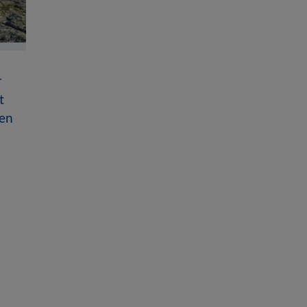
r
t
sen