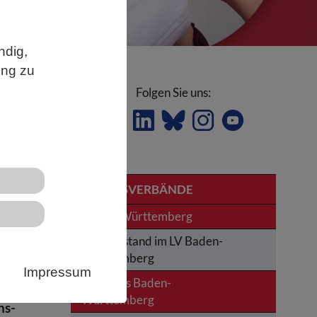
ndig,
ung zu
Folgen Sie uns:
LANDESVERBÄNDE
Baden-Württemberg
Der Vorstand im LV Baden-
Württemberg
el,
Impressum
News aus Baden-
rie
Württemberg
ns-