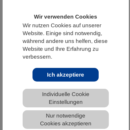
HOME
UNTER DEM DACH DES VBIO
Wir verwenden Cookies
LANDESVERBÄNDE
BADEN-WÜRTTEMBERG
Wir nutzen Cookies auf unserer
NEWS AUS BADEN-WÜRTTEMBERG
Website. Einige sind notwendig,
während andere uns helfen, diese
Website und Ihre Erfahrung zu
verbessern.
Experten diskutieren Maßnahmen zur
Entlastung der Forschung
Ich akzeptiere
Stärkere Grundfinanzierung, die Abschaffung des
Jährlichkeitsprinzips und weniger Hürden bei
Individuelle Cookie
Ausgründungen: In einer öffentlichen Anhörung
Einstellungen
des Forschungsausschusses haben
Nur notwendige
Sachverständige Vorschläge zur Entlastung von
Cookies akzeptieren
Wissenschaft und Forschung diskutiert. Unter