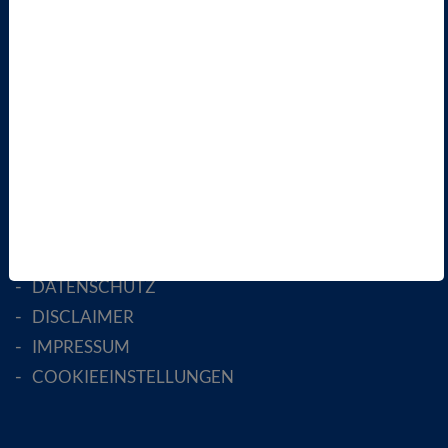
LANDESVERBÄNDE
FACHGESELLSCHAFTEN
AKTIV WERDEN!
MITGLIED WERDEN
ENGLISH PAGES
RECHTLICHES
SATZUNG
AGB
DATENSCHUTZ
DISCLAIMER
IMPRESSUM
COOKIEEINSTELLUNGEN