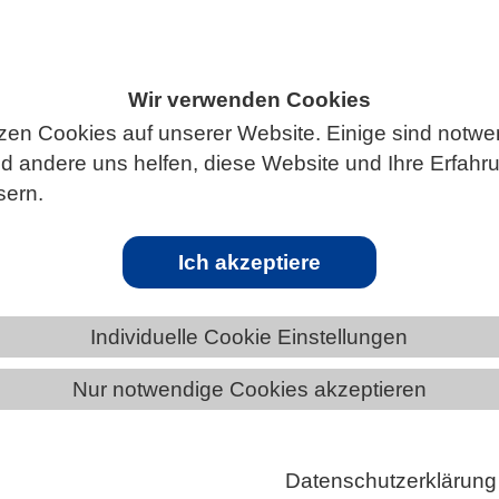
Wir verwenden Cookies
ÄNDE
BADEN-WÜRTTEMBERG
zen Cookies auf unserer Website. Einige sind notwe
 andere uns helfen, diese Website und Ihre Erfahr
sern.
er Austausch zwischen globalen Krisen 
Ich akzeptiere
Individuelle Cookie Einstellungen
e Akademische Austauschdienst (DAAD) hat heute in
Jahresbericht 2025 vorgestellt. DAAD-Präsident
Nur notwendige Cookies akzeptieren
klärte bei der Vorstellung, dass das Jahr von
en Spannungen, verschärften
Datenschutzerklärung
bedingungen und neuen Unsicherheiten im