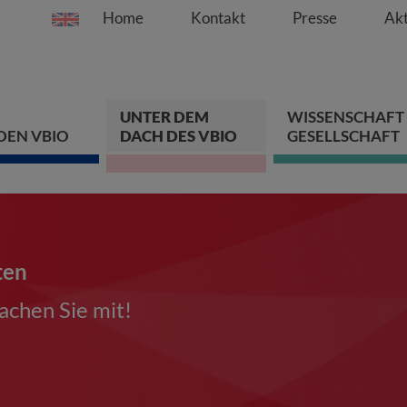
Home
Kontakt
Presse
Akt
Springe direkt zu:
Zum Hauptinhalt spri
Zur Hauptnavigation s
Zur Footer-Navigation
UNTER DEM
WISSENSCHAFT
DEN VBIO
DACH DES VBIO
GESELLSCHAFT
ten
chen Sie mit!