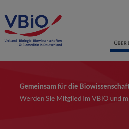
ÜBER 
Gemeinsam für die Biowissenschaf
Werden Sie Mitglied im VBIO und ma