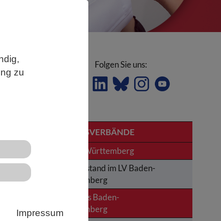
ndig,
Folgen Sie uns:
ung zu
und
LANDESVERBÄNDE
Baden-Württemberg
Der Vorstand im LV Baden-
Württemberg
News aus Baden-
Württemberg
Impressum