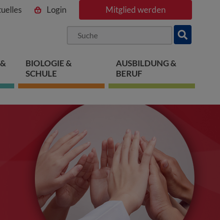
uelles
Login
Mitglied werden
ngen
pringen
 springen
 &
BIOLOGIE &
AUSBILDUNG &
SCHULE
BERUF