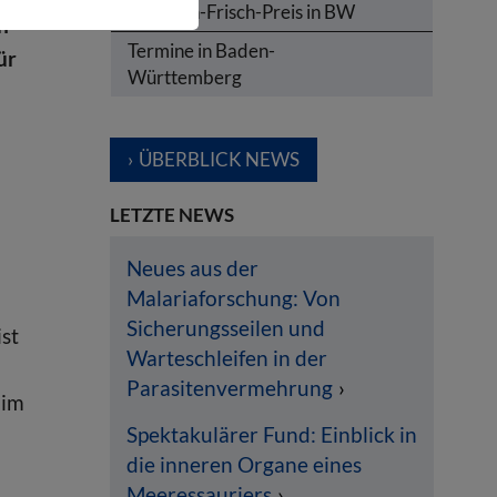
Karl-von-Frisch-Preis in BW
h
Termine in Baden-
ür
Württemberg
ÜBERBLICK NEWS
LETZTE NEWS
Neues aus der
Malariaforschung: Von
Sicherungsseilen und
st
Warteschleifen in der
Parasitenvermehrung
 im
Spektakulärer Fund: Einblick in
die inneren Organe eines
Meeressauriers