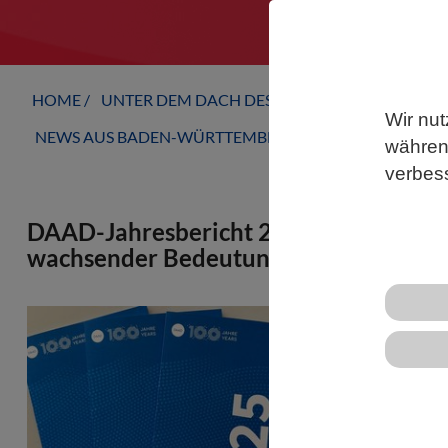
HOME
UNTER DEM DACH DES VBIO
LANDESVERB
Wir nut
NEWS AUS BADEN-WÜRTTEMBERG
während
verbes
DAAD-Jahresbericht 2025: Akademisch
wachsender Bedeutung
Der Deutsch
Bonn seinen 
Mukherjee er
geopolitisch
Wettbewerbs