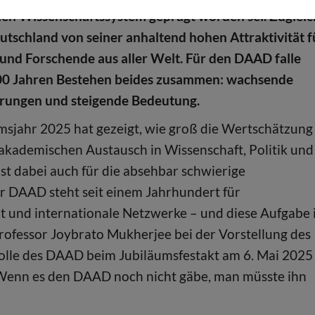
len Wissenschaftssystem geprägt worden sei. Zugleic
eutschland von seiner anhaltend hohen Attraktivität f
und Forschende aus aller Welt. Für den DAAD falle
00 Jahren Bestehen beides zusammen: wachsende
rungen und steigende Bedeutung.
msjahr 2025 hat gezeigt, wie groß die Wertschätzung
akademischen Austausch in Wissenschaft, Politik und
 ist dabei auch für die absehbar schwierige
r DAAD steht seit einem Jahrhundert für
 und internationale Netzwerke – und diese Aufgabe i
rofessor Joybrato Mukherjee bei der Vorstellung des
Rolle des DAAD beim Jubiläumsfestakt am 6. Mai 2025
‚Wenn es den DAAD noch nicht gäbe, man müsste ihn