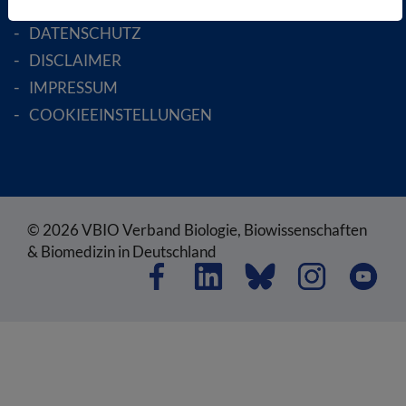
AGB
DATENSCHUTZ
DISCLAIMER
IMPRESSUM
COOKIEEINSTELLUNGEN
© 2026 VBIO Verband Biologie, Biowissenschaften
& Biomedizin in Deutschland