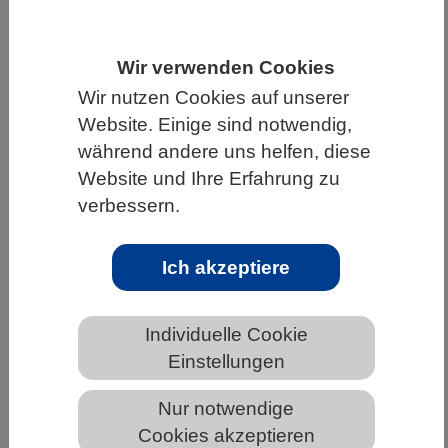
HOME
UNTER DEM DACH DES VBIO
Wir verwenden Cookies
LANDESVERBÄNDE
BADEN-WÜRTTEMBERG
Wir nutzen Cookies auf unserer
NEWS AUS BADEN-WÜRTTEMBERG
Website. Einige sind notwendig,
während andere uns helfen, diese
Website und Ihre Erfahrung zu
Ursprung des Schwarzen Todes
verbessern.
identifiziert
Ich akzeptiere
Individuelle Cookie
Einstellungen
Nur notwendige
Cookies akzeptieren