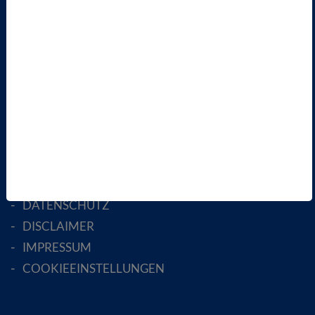
LANDESVERBÄNDE
FACHGESELLSCHAFTEN
AKTIV WERDEN!
MITGLIED WERDEN
ENGLISH PAGES
RECHTLICHES
SATZUNG
AGB
DATENSCHUTZ
DISCLAIMER
IMPRESSUM
COOKIEEINSTELLUNGEN