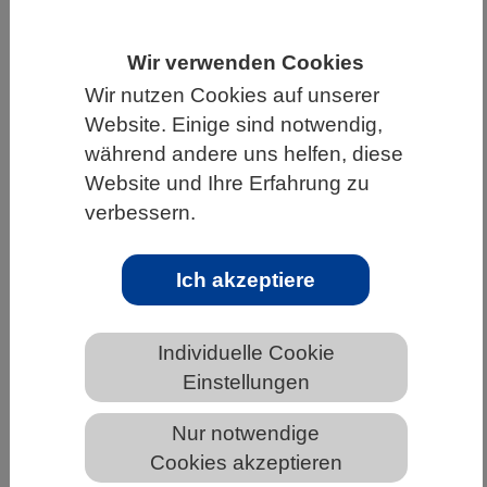
HOME
UNTER DEM DACH DES VBIO
Wir verwenden Cookies
LANDESVERBÄNDE
BADEN-WÜRTTEMBERG
Wir nutzen Cookies auf unserer
NEWS AUS BADEN-WÜRTTEMBERG
Website. Einige sind notwendig,
während andere uns helfen, diese
Website und Ihre Erfahrung zu
verbessern.
Mathematische Analysen zeigen, wie
Arten bei Anpassung an Grenzen
stoßen
Ich akzeptiere
Individuelle Cookie
Einstellungen
Nur notwendige
Cookies akzeptieren