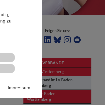
ndig,
ung zu
Folgen Sie uns:
uriern
LANDESVERBÄNDE
Baden-Württemberg
Der Vorstand im LV Baden-
Württemberg
Impressum
e,
News aus Baden-
r
Württemberg