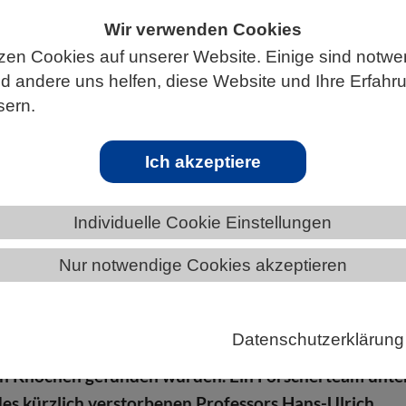
Wir verwenden Cookies
zen Cookies auf unserer Website. Einige sind notwe
 andere uns helfen, diese Website und Ihre Erfahr
ÄNDE
BADEN-WÜRTTEMBERG
sern.
Ich akzeptiere
ngen Licht ins Fressverhalten von Dinosa
Individuelle Cookie Einstellungen
Nur notwendige Cookies akzeptieren
eines rund 20 Meter langen Langhalssauriers im
ken im Nordwesten Chinas diente mehreren anderen
 als Nahrung. Davon zeugen Bissspuren auf den
Datenschutzerklärung
ie mehrere zu den Spuren passende Dinosaurierzähn
en Knochen gefunden wurden. Ein Forscherteam unte
des kürzlich verstorbenen Professors Hans-Ulrich