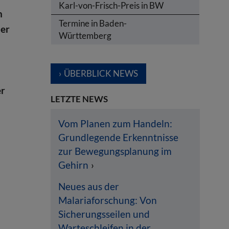
Karl-von-Frisch-Preis in BW
n
Termine in Baden-
der
Württemberg
ÜBERBLICK NEWS
er
LETZTE NEWS
Vom Planen zum Handeln:
Grundlegende Erkenntnisse
zur Bewegungsplanung im
Gehirn
Neues aus der
Malariaforschung: Von
n
Sicherungsseilen und
Warteschleifen in der