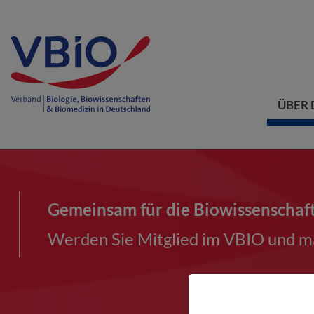
ÜBER 
Gemeinsam für die Biowissenschaf
Werden Sie Mitglied im VBIO und ma