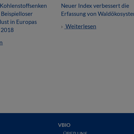
 Kohlenstoffsenken
Neuer Index verbessert die
 Beispielloser
Erfassung von Waldökosyst
ust in Europas
Weiterlesen
t 2018
n
VBIO
ÜBER UNS