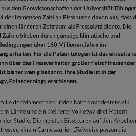
 aus den Geowissenschaften der Universität Tübinge
d der immensen Zahl an Bissspuren davon aus, dass 
 einen längeren Zeitraum als Fressplatz diente. Die
Zähne blieben durch günstige klimatische und
Bedingungen über 160 Millionen Jahre im
 erhalten. Für die Paläontologen ist das ein selten
denn über das Fressverhalten großer fleischfressender
st bisher wenig bekannt. Ihre Studie ist in der
ogy, Palaeoecology erschienen.
amilie der Mamenchisauriden haben mindestens ein
tern Länge und ein kleinerer von etwa drei Metern
tor der Studie. Die meisten Bissspuren auf den Knoche
esser, einem Carnosaurier. „Teilweise passen die