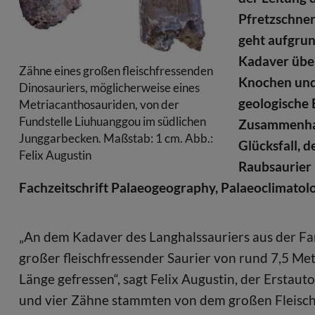
Pfretzschner
geht aufgrun
Kadaver über
Zähne eines großen fleischfressenden
Knochen und 
Dinosauriers, möglicherweise eines
geologische 
Metriacanthosauriden, von der
Fundstelle Liuhuanggou im südlichen
Zusammenhang
Junggarbecken. Maßstab: 1 cm. Abb.:
Glücksfall, 
Felix Augustin
Raubsaurier i
Fachzeitschrift Palaeogeography, Palaeoclimatol
„An dem Kadaver des Langhalssauriers aus der F
großer fleischfressender Saurier von rund 7,5 Me
Länge gefressen“, sagt Felix Augustin, der Erstau
und vier Zähne stammten von dem großen Fleischfr