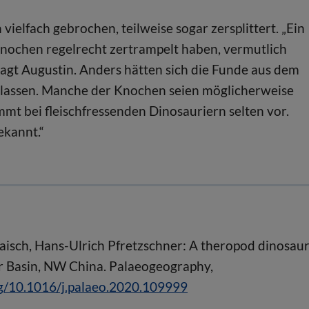
ielfach gebrochen, teilweise sogar zersplittert. „Ein
Knochen regelrecht zertrampelt haben, vermutlich
sagt Augustin. Anders hätten sich die Funde aus dem
n lassen. Manche der Knochen seien möglicherweise
mt bei fleischfressenden Dinosauriern selten vor.
ekannt.“
Maisch, Hans-Ulrich Pfretzschner: A theropod dinosau
ar Basin, NW China. Palaeogeography,
rg/10.1016/j.palaeo.2020.109999