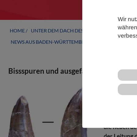
Wir nut
während
HOME
UNTER DEM DACH DES VBIO
LANDESVERB
verbes
NEWS AUS BADEN-WÜRTTEMBERG
Bissspuren und ausgefallene Zähne bri
Der Kadaver 
Junggar-Bec
Dinosauriern
Knochen sow
die neben d
der Leitung 