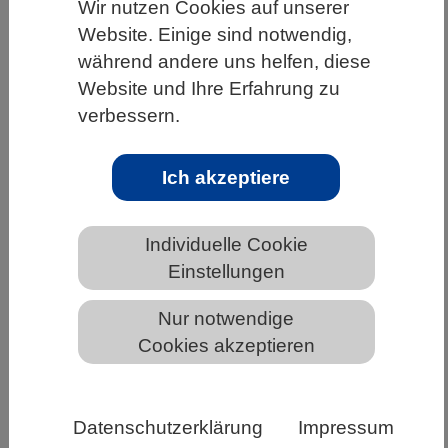
Wir nutzen Cookies auf unserer
HOME
UNTER DEM DACH DES VBIO
Website. Einige sind notwendig,
während andere uns helfen, diese
LANDESVERBÄNDE
BADEN-WÜRTTEMBERG
Website und Ihre Erfahrung zu
NEWS AUS BADEN-WÜRTTEMBERG
verbessern.
Ich akzeptiere
Studium-Interessentest von HRK und
ZEIT ONLINE knackt die Nutzer-
Individuelle Cookie
Million
Einstellungen
Während manche Schülerinnen und Schüler
Nur notwendige
schon früh eine konkrete Vorstellung von ihrem
Cookies akzeptieren
Wunschberuf und ihrem Studienweg dahin
haben, fällt vielen anderen die Entscheidung
schwer. „Was kann ich? Was begeistert mich?
Datenschutzerklärung
Impressum