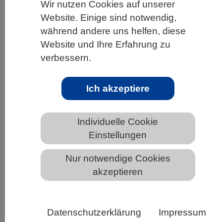
Wir nutzen Cookies auf unserer
HOME
UNTER DEM DACH DES VBIO
Website. Einige sind notwendig,
während andere uns helfen, diese
LANDESVERBÄNDE
BADEN-WÜRTTEMBERG
Website und Ihre Erfahrung zu
NEWS AUS BADEN-WÜRTTEMBERG
verbessern.
Ich akzeptiere
Im Wintersemester noch ins Studium
einsteigen? HRK-Studienplatzbörse
Individuelle Cookie
startet am 1. August
Einstellungen
Studieninteressierte aufgepasst: Ab Samstag, den
Nur notwendige Cookies
1. August, informieren die deutschen
akzeptieren
Hochschulen in der Studienplatzbörse der
Hochschulrektorenkonferenz (HRK) wieder
zentral und online über Studiengänge, die im
Datenschutzerklärung
Impressum