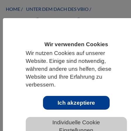
HOME
UNTER DEM DACH DES VBIO
LANDESVERBÄNDE
BADEN-WÜRTTEMBERG
NEWS AUS BADEN-WÜRTTEMBERG
Wir verwenden Cookies
Wir nutzen Cookies auf unserer
Beschäftigungsbedingungen für junge
Website. Einige sind notwendig,
Forschende
während andere uns helfen, diese
Website und Ihre Erfahrung zu
verbessern.
Ich akzeptiere
Individuelle Cookie
Der Twitter Hashtag #IchBinHanna hat im
Einstellungen