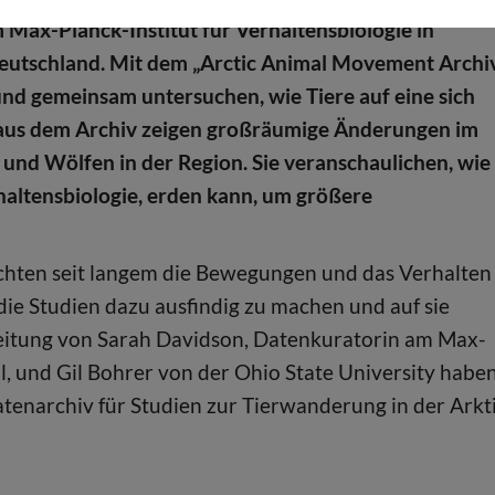
 Max-Planck-Institut für Verhaltensbiologie in
Deutschland. Mit dem „Arctic Animal Movement Archi
nd gemeinsam untersuchen, wie Tiere auf eine sich
n aus dem Archiv zeigen großräumige Änderungen im
 und Wölfen in der Region. Sie veranschaulichen, wie
haltensbiologie, erden kann, um größere
chten seit langem die Bewegungen und das Verhalten
 die Studien dazu ausfindig zu machen und auf sie
 Leitung von Sarah Davidson, Datenkuratorin am Max-
ll, und Gil Bohrer von der Ohio State University habe
atenarchiv für Studien zur Tierwanderung in der Arkt