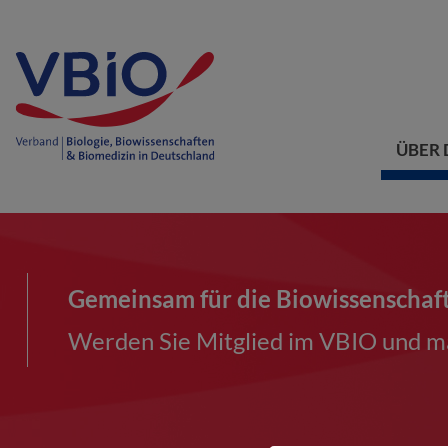
ÜBER 
Gemeinsam für die Biowissenschaf
Werden Sie Mitglied im VBIO und ma