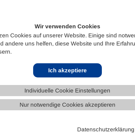
Wir verwenden Cookies
ÄNDE
BADEN-WÜRTTEMBERG
zen Cookies auf unserer Website. Einige sind notwe
 andere uns helfen, diese Website und Ihre Erfahr
sern.
tis
Ich akzeptiere
ter, frühere Frühlinge, schrumpfendes Eis und mehr
Individuelle Cookie Einstellungen
Aktivitäten – die Arktis durchläuft dramatische
Nur notwendige Cookies akzeptieren
n, die sich auch auf die einheimische Tierwelt
orschende aus der ganzen Welt haben jetzt ein
 zur Dokumentation von Tierbewegungen in der Arkt
Datenschutzerklärung
s aufgebaut. Das Archiv läuft auf der Movebank-