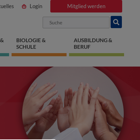
uelles
Login
Mitglied werden
ngen
pringen
 springen
 &
BIOLOGIE &
AUSBILDUNG &
SCHULE
BERUF