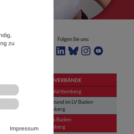
ndig,
Folgen Sie uns:
ung zu
LANDESVERBÄNDE
Baden-Württemberg
Der Vorstand im LV Baden-
Württemberg
News aus Baden-
is
Württemberg
Impressum