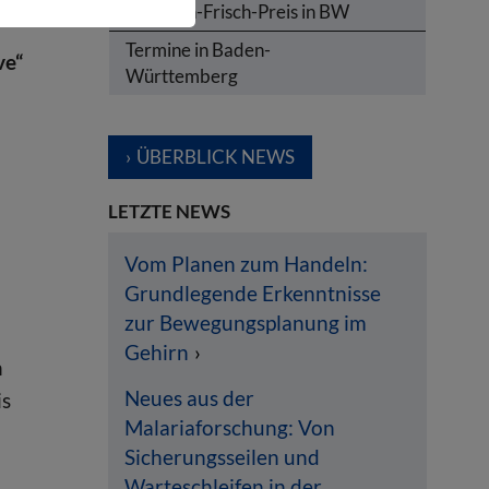
Karl-von-Frisch-Preis in BW
Termine in Baden-
ve“
Württemberg
ÜBERBLICK NEWS
LETZTE NEWS
Vom Planen zum Handeln:
Grundlegende Erkenntnisse
zur Bewegungsplanung im
Gehirn
n
Neues aus der
is
Malariaforschung: Von
Sicherungsseilen und
Warteschleifen in der