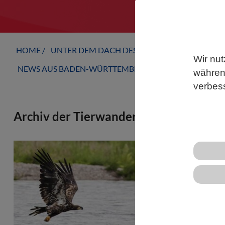
HOME
UNTER DEM DACH DES VBIO
LANDESVERB
Wir nut
NEWS AUS BADEN-WÜRTTEMBERG
während
verbes
Archiv der Tierwanderungen in der Ark
Wärmere Win
menschliche 
Veränderunge
auswirken. F
Datenarchiv
und Subarkti