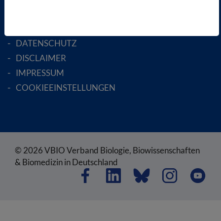
SATZUNG
AGB
DATENSCHUTZ
DISCLAIMER
IMPRESSUM
COOKIEEINSTELLUNGEN
© 2026 VBIO Verband Biologie, Biowissenschaften
& Biomedizin in Deutschland