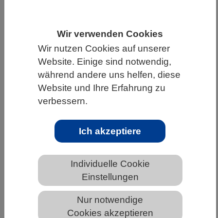
HOME
UNTER DEM DACH DES VBIO
LANDESVERBÄNDE
BADEN-WÜRTTEMBERG
Wir verwenden Cookies
Wir nutzen Cookies auf unserer
NEWS AUS BADEN-WÜRTTEMBERG
Website. Einige sind notwendig,
während andere uns helfen, diese
Website und Ihre Erfahrung zu
Küssen verboten:
verbessern.
Abwehrmechanismus im Speichel
stoppt Zika-Virus, aber nicht SARS-
Ich akzeptiere
CoV-2
Individuelle Cookie
Einstellungen
Nur notwendige
Cookies akzeptieren