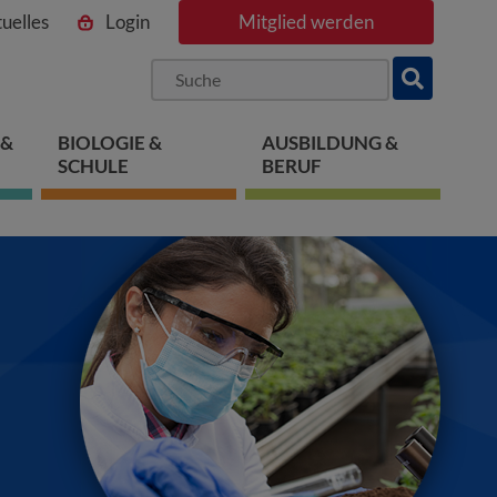
uelles
Login
Mitglied werden
ngen
pringen
 springen
 &
BIOLOGIE &
AUSBILDUNG &
SCHULE
BERUF