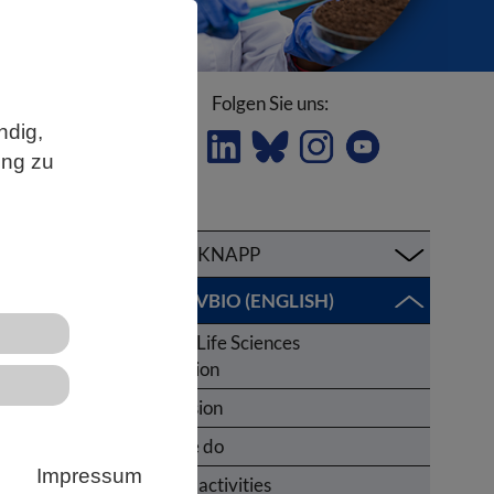
Folgen Sie uns:
ndig,
ung zu
m
KURZ & KNAPP
ABOUT VBIO (ENGLISH)
German Life Sciences
n
Association
Our mission
er
What we do
n.
Impressum
selected activities
 für