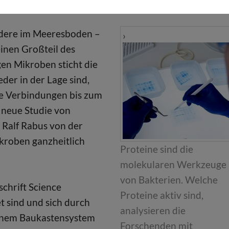
ondere im Meeresboden –
inen Großteil des
gen Mikroben sticht die
der in der Lage sind,
re Verbindungen bis zum
 neue Studie von
 Ralf Rabus von der
ikroben ganzheitlich
Proteine sind die
molekularen Werkzeuge
von Bakterien. Welche
chrift Science
Proteine aktiv sind,
t sind und sich durch
analysieren die
einem Baukastensystem
Forschenden mit