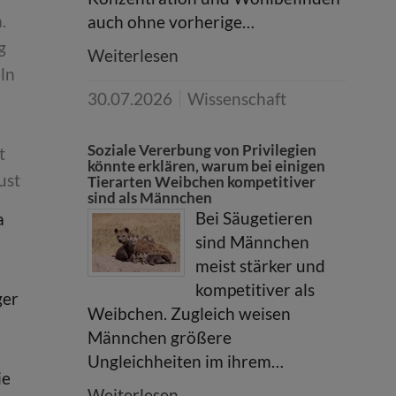
.
auch ohne vorherige…
g
Weiterlesen
ln
30.07.2026
Wissenschaft
Soziale Vererbung von Privilegien
t
könnte erklären, warum bei einigen
ust
Tierarten Weibchen kompetitiver
sind als Männchen
Bei Säugetieren
a
sind Männchen
meist stärker und
kompetitiver als
ger
Weibchen. Zugleich weisen
Männchen größere
Ungleichheiten im ihrem…
ie
Weiterlesen