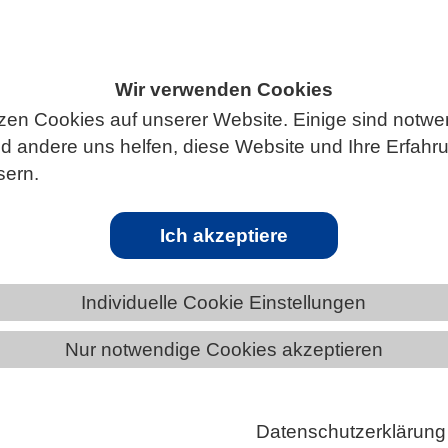
Wir verwenden Cookies
zen Cookies auf unserer Website. Einige sind notwe
 andere uns helfen, diese Website und Ihre Erfahr
sern.
tlich für Abbau organischer Substanzen i
Ich akzeptiere
Niedersachsen
Individuelle Cookie Einstellungen
estimmter sulfatreduzierender Bakterien erklären. Das berichtet ei
Nur notwendige Cookies akzeptieren
t Science Advances. Die Forschenden untersuchten Mitglieder einer
 Alle untersuchten Arten verfügen demnach in ihrem Metabolismus üb
e Proteine hinzu, um spezifische organische Substanzen zu verwerte
Datenschutzerklärung
render Mikroben im globalen Kohlenstoffkreislauf und ihre Bedeutung