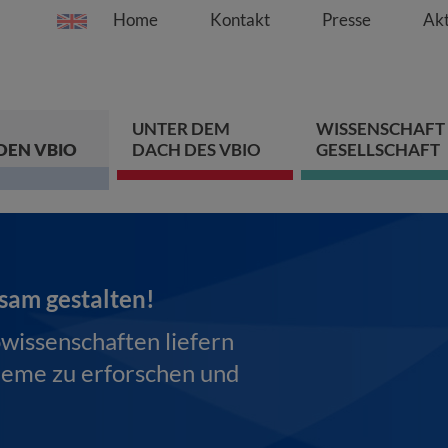
Home
Kontakt
Presse
Akt
Springe direkt zu:
Zum Hauptinhalt spri
Zur Hauptnavigation s
Zur Footer-Navigation
UNTER DEM
WISSENSCHAFT
DEN VBIO
DACH DES VBIO
GESELLSCHAFT
sam gestalten!
owissenschaften liefern
leme zu erforschen und