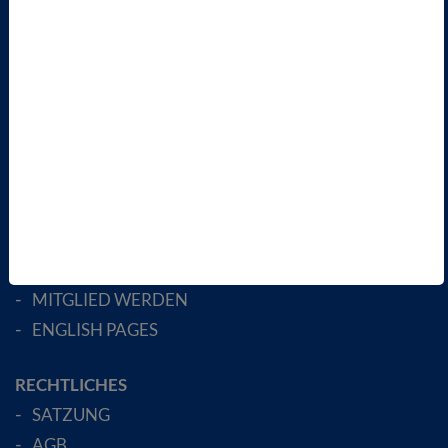
PRESSE
INFORMATIONSANGEBOTE
AKTUELLES
TERMINE
VBIO
ÜBER UNS
LANDESVERBÄNDE
FACHGESELLSCHAFTEN
AKTIV WERDEN!
MITGLIED WERDEN
ENGLISH PAGES
RECHTLICHES
SATZUNG
AGB