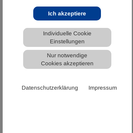
NACHHALTIGKEIT/KLIMA | 23.10.2024
Ich akzeptiere
CO2 speichern, aber richtig
Ein digitaler Zwilling für Projektionen, eine
Individuelle Cookie
unabhängige Stelle für die Zertifizierung und
Einstellungen
neue rechtliche Strukturen zum Monitoring.
Nur notwendige
Hiermit müsste…
Cookies akzeptieren
Weiterlesen
Datenschutzerklärung
Impressum