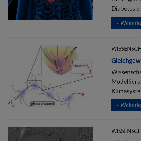
Diabetes e
Weiterl
WISSENSCHA
Gleichgewi
Wissenscha
Modellieru
Klimasyst
Weiterl
WISSENSCHA