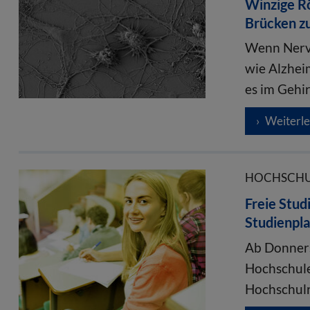
Winzige Rö
Brücken z
Wenn Nerve
wie Alzhei
es im Gehi
Weiterl
HOCHSCHUL
Freie Stu
Studienpla
Ab Donners
Hochschule
Hochschulr