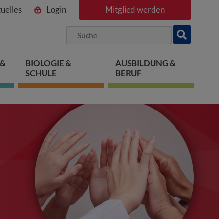
uelles
Login
Mitglied werden
ngen
pringen
 springen
 &
BIOLOGIE &
AUSBILDUNG &
SCHULE
BERUF