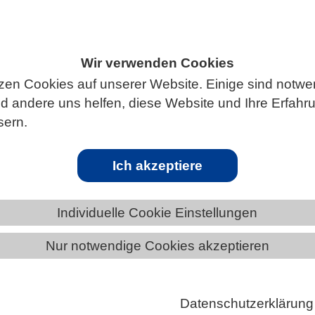
Wir verwenden Cookies
ÄNDE
NORDRHEIN-WESTFALEN
zen Cookies auf unserer Website. Einige sind notwe
 andere uns helfen, diese Website und Ihre Erfahr
sern.
Ich akzeptiere
E | 16.08.2024
Individuelle Cookie Einstellungen
romovierenden im Jahr 2023 leicht rückläufig
Nur notwendige Cookies akzeptieren
23 befanden sich an den Hochschulen in Deutschland
rsonen in einem laufenden Promotionsverfahren. Da
 Promovierende…
Datenschutzerklärung