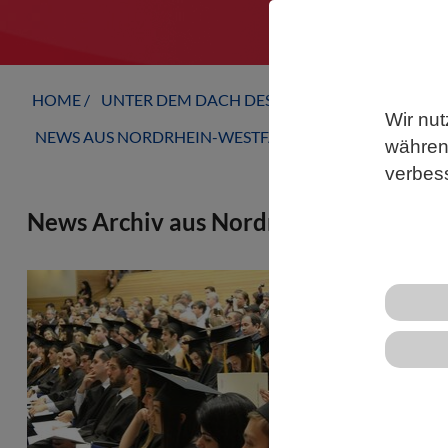
HOME
UNTER DEM DACH DES VBIO
LANDESVERB
Wir nut
NEWS AUS NORDRHEIN-WESTFALEN
während
verbes
News Archiv aus Nordrhein-Westfalen
HOCHSCHUL
Zahl der P
Im Jahr 20
204 900 Pe
waren 400