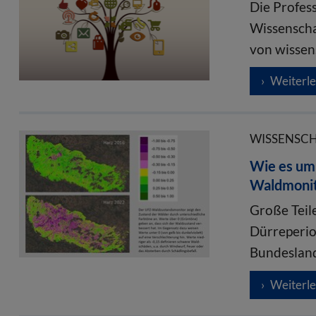
Die Profes
Wissenscha
von wissen
Weiterl
WISSENSCHA
Wie es um 
Waldmonit
Große Teil
Dürreperio
Bundeslan
Weiterl