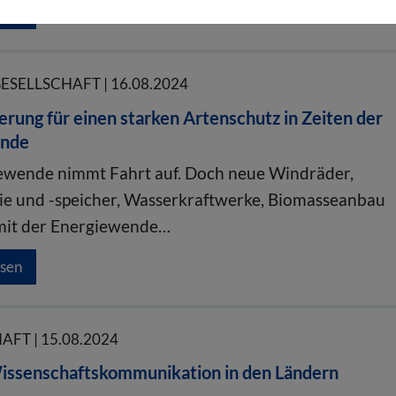
esen
GESELLSCHAFT | 16.08.2024
rung für einen starken Artenschutz in Zeiten der
ende
ewende nimmt Fahrt auf. Doch neue Windräder,
ie und -speicher, Wasserkraftwerke, Biomasseanbau
mit der Energiewende…
esen
FT | 15.08.2024
issenschaftskommunikation in den Ländern