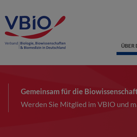
ÜBER 
Gemeinsam für die Biowissenschaf
Werden Sie Mitglied im VBIO und ma