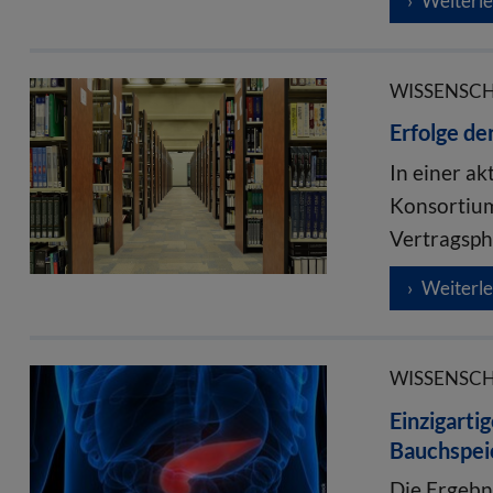
Weiterl
WISSENSCHA
Erfolge de
In einer a
Konsortium
Vertragsph
Weiterl
WISSENSCHA
Einzigarti
Bauchspei
Die Ergebn