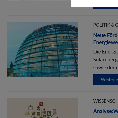
Weiterl
POLITIK & 
Neue Förde
Energiew
Die Energi
Solarenerg
sowie der 
Weiterl
WISSENSCHA
Analyse:W