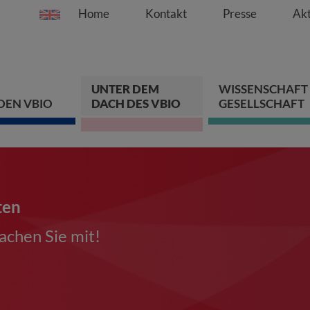
Home
Kontakt
Presse
Akt
Springe direkt zu:
Zum Hauptinhalt spri
Zur Hauptnavigation s
Zur Footer-Navigation
UNTER DEM
WISSENSCHAFT
DEN VBIO
DACH DES VBIO
GESELLSCHAFT
ten
chen Sie mit!