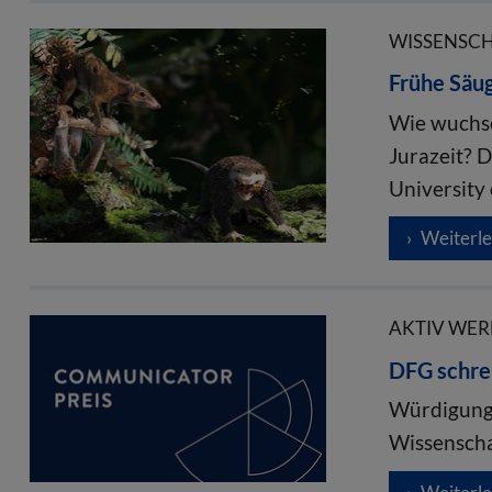
WISSENSCHA
Frühe Säug
Wie wuchse
Jurazeit? 
University
Weiterl
AKTIV WERD
DFG schre
Würdigung 
Wissensch