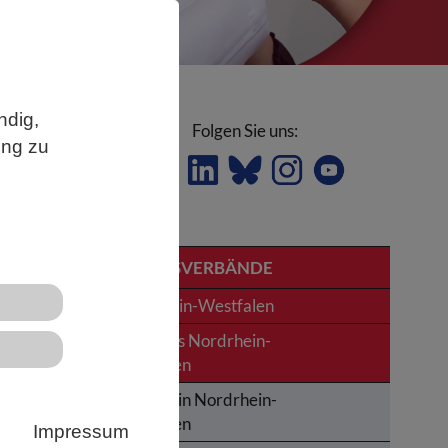
ndig,
Folgen Sie uns:
ung zu
LANDESVERBÄNDE
Nordrhein-Westfalen
News aus Nordrhein-
Westfalen
s
Termine in Nordrhein-
Westfalen
Impressum