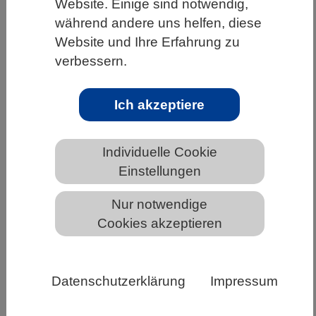
Website. Einige sind notwendig,
HOME
UNTER DEM DACH DES VBIO
während andere uns helfen, diese
Website und Ihre Erfahrung zu
LANDESVERBÄNDE
verbessern.
MECKLENBURG-VORPOMMERN
NEWS AUS MECKLENBURG-VORPOMMERN
Ich akzeptiere
Individuelle Cookie
Versorgung – aber sicher!
Einstellungen
„Wissenschaft verbindet“ informiert
Bundestagsabgeordnete
Nur notwendige
Cookies akzeptieren
Datenschutzerklärung
Impressum