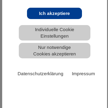
BIOBUSINESS | 25.05.2023
Ich akzeptiere
Der Karriere-Sommer geht in die heiße
Phase: jobvector veranstaltet das 11.
Individuelle Cookie
Online Karriere-Event
Einstellungen
Der Sommer bringt frischen Wind in die
Karriereplanung: Am 15. Juni 2023 findet der
Nur notwendige
jobvector career day statt - das ideale Online-
Cookies akzeptieren
Event für…
Weiterlesen
Datenschutzerklärung
Impressum