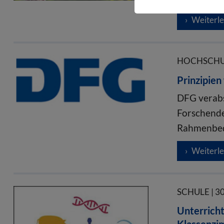
Weiterl
HOCHSCHUL
Prinzipien
DFG verabs
Forschende
Rahmenbedi
Weiterl
SCHULE | 3
Unterricht