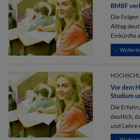
BMBF verl
Die Folgen
Alltag deut
Einkünfte 
Weiterl
HOCHSCHUL
Vor dem H
Studium u
Die Erfahr
deutlich, 
und Lehre 
Weiterl