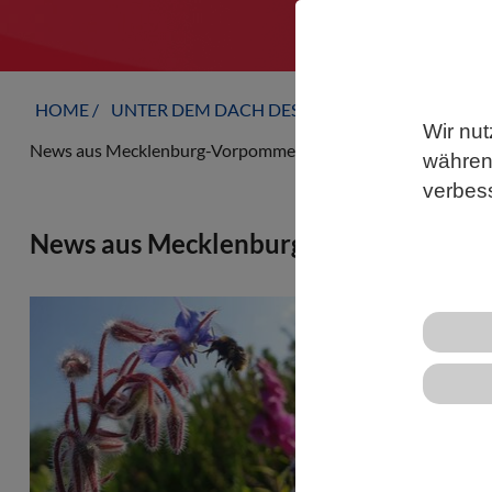
HOME
UNTER DEM DACH DES VBIO
LANDESVERB
Wir nut
News aus Mecklenburg-Vorpommern
während
verbes
News aus Mecklenburg-Vorpommern
WISSENSCHA
Bedeutung 
unterschi
Länderüber
und Praxis
Biodiversi