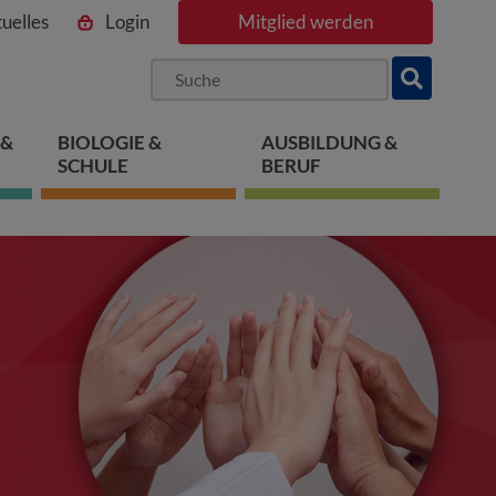
uelles
Login
Mitglied werden
ngen
pringen
 springen
 &
BIOLOGIE &
AUSBILDUNG &
SCHULE
BERUF