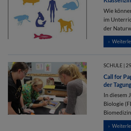
Klassenz
Wie können
im Unterri
der Natur
Weiterl
SCHULE | 2
Call for P
der Tagung
In diesem 
Biologie (
Biomedizin
Weiterl