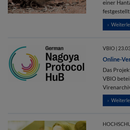
einer Hant
festgestell
Weiterl
VBIO | 23.0
Online-Ver
Das Projek
VBIO betei
Virenarchi
Weiterl
HOCHSCHUL