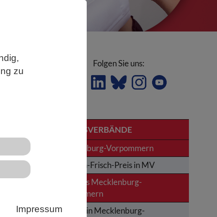
ndig,
Folgen Sie uns:
ung zu
LANDESVERBÄNDE
Mecklenburg-Vorpommern
rd
Karl-von-Frisch-Preis in MV
News aus Mecklenburg-
Vorpommern
Impressum
Termine in Mecklenburg-