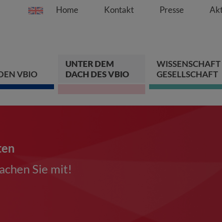
Home
Kontakt
Presse
Akt
Springe direkt zu:
Zum Hauptinhalt spri
Zur Hauptnavigation s
Zur Footer-Navigation
UNTER DEM
WISSENSCHAFT
DEN VBIO
DACH DES VBIO
GESELLSCHAFT
ten
chen Sie mit!