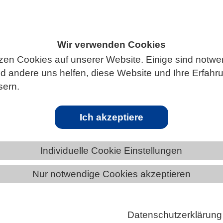
Wir verwenden Cookies
ÄNDE
MECKLENBURG-VORPOMMERN
zen Cookies auf unserer Website. Einige sind notwe
 andere uns helfen, diese Website und Ihre Erfahr
sern.
Ich akzeptiere
FT | 01.04.2021
Individuelle Cookie Einstellungen
der biologischen Vielfalt für die Landwirtschaft wi
edlich wahrgenommen
Nur notwendige Cookies akzeptieren
greifende Umfrage zeigt: Akteure aus Wissenschaft
 haben stark abweichende Einschätzungen zur
Datenschutzerklärung
tät und bevorzugen…