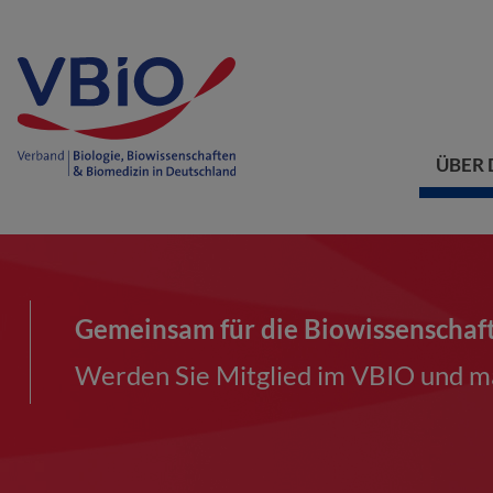
ÜBER 
Gemeinsam für die Biowissenschaf
Werden Sie Mitglied im VBIO und ma