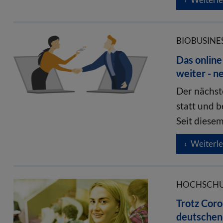
BIOBUSINES
Das online
weiter - n
Der nächste
statt und b
Seit diese
Weiterl
HOCHSCHUL
Trotz Coro
deutschen