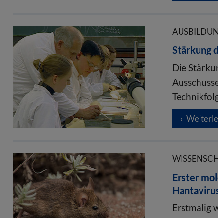
AUSBILDUNG
Stärkung d
Die Stärku
Ausschusse
Technikfol
Weiterl
WISSENSCHA
Erster mo
Hantavirus
Erstmalig 