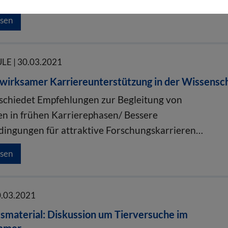
esen
E | 30.03.2021
 wirksamer Karriereunterstützung in der Wissensc
chiedet Empfehlungen zur Begleitung von
n in frühen Karrierephasen/ Bessere
ngungen für attraktive Forschungskarrieren…
esen
0.03.2021
smaterial: Diskussion um Tierversuche im