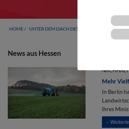
HOME
UNTER DEM DACH DES VBIO
LANDESVERB
News aus Hessen
NACHHALTIG
Mehr Vielf
In Berlin 
Landwirtsc
ihres Minis
Weiterl