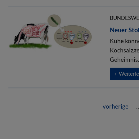
BUNDESWEIT
Neuer Sto
Kühe könne
Kochsalzge
Geheimnis.
Weiterl
vorherige