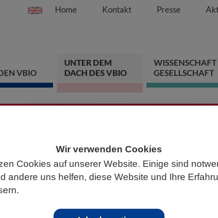
Home
Kontakt
Presse
Akt
Springe direkt zu:
Zum Hauptinhalt spri
Zur Hauptnavigation s
Zur Footer-Navigation
UNTER DEM
WISSENSCHAFT
DEN VBIO
DACH DES VBIO
GESELLSCHAFT
ten
Wir verwenden Cookies
chen Sie mit!
zen Cookies auf unserer Website. Einige sind notwe
 andere uns helfen, diese Website und Ihre Erfahr
sern.