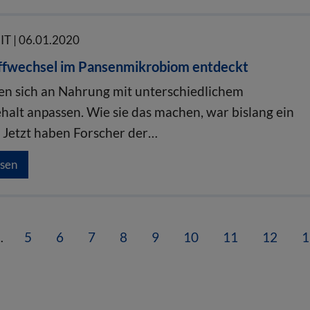
 | 06.01.2020
ffwechsel im Pansenmikrobiom entdeckt
n sich an Nahrung mit unterschiedlichem
halt anpassen. Wie sie das machen, war bislang ein
 Jetzt haben Forscher der…
esen
…
5
6
7
8
9
10
11
12
1