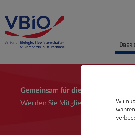
ÜBER 
Gemeinsam für die Biowissenschaf
Werden Sie Mitglied im VBIO und ma
Wir nut
während
verbes