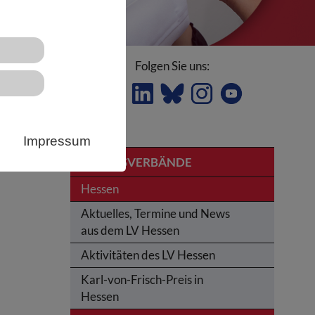
Folgen Sie uns:
Impressum
LANDESVERBÄNDE
Hessen
Aktuelles, Termine und News
aus dem LV Hessen
Aktivitäten des LV Hessen
Karl-von-Frisch-Preis in
Hessen