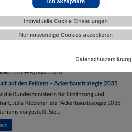
Ich akzeptiere
Individuelle Cookie Einstellungen
ÄNDE
HESSEN
Allgemeine News aus den Biowissenschaften
Nur notwendige Cookies akzeptieren
Datenschutzerklärung
KEIT/KLIMA | 06.01.2020
alt auf den Feldern – Ackerbaustrategie 2035
hat die Bundesministerin für Ernährung und
haft, Julia Klöckner, die "Ackerbaustrategie 2035"
teriums vorgestellt. Sie…
esen