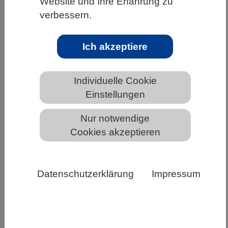
Website und Ihre Erfahrung zu
verbessern.
HOME
UNTER DEM DACH DES VBIO
LANDESVERBÄNDE
BREMEN
Termine in Bremen
Ich akzeptiere
Individuelle Cookie
Termine
Einstellungen
Nur notwendige
SUCHE IN DEN TERMINEN
Cookies akzeptieren
Veranstaltungstyp
Datenschutzerklärung
Impressum
Freitext