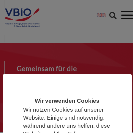
Springe direkt zu:
Zum Hauptinhalt spri
Zur Footer-Navigation
Gemeinsam für die
Biowissenschaften
Werden Sie Mitglied im VBIO und
machen Sie mit!
Wir verwenden Cookies
Wir nutzen Cookies auf unserer
Website. Einige sind notwendig,
während andere uns helfen, diese