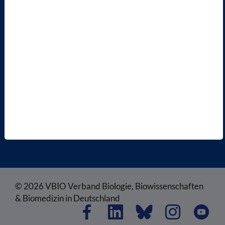
ENGLISH PAGES
RECHTLICHES
SATZUNG
AGB
DATENSCHUTZ
DISCLAIMER
IMPRESSUM
COOKIEEINSTELLUNGEN
© 2026 VBIO Verband Biologie, Biowissenschaften
& Biomedizin in Deutschland