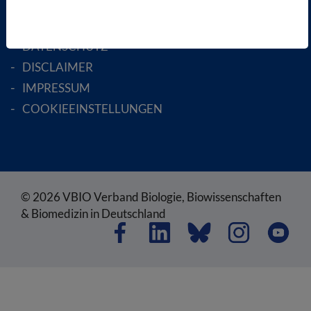
SATZUNG
AGB
DATENSCHUTZ
DISCLAIMER
IMPRESSUM
COOKIEEINSTELLUNGEN
© 2026 VBIO Verband Biologie, Biowissenschaften
& Biomedizin in Deutschland