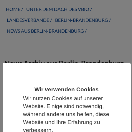
HOME
UNTER DEM DACH DES VBIO
LANDESVERBÄNDE
BERLIN-BRANDENBURG
NEWS AUS BERLIN-BRANDENBURG
News Archiv aus Berlin-Brandenburg
Wir verwenden Cookies
Wir nutzen Cookies auf unserer
Website. Einige sind notwendig,
während andere uns helfen, diese
Website und Ihre Erfahrung zu
WISSENSCHAFT | 14.05.2020
verbessern.