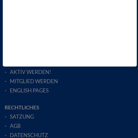
AKTUELLES
TERMINE
VBIO
ÜBER UNS
LANDESVERBÄNDE
FACHGESELLSCHAFTEN
AKTIV WERDEN!
MITGLIED WERDEN
ENGLISH PAGES
RECHTLICHES
SATZUNG
AGB
DATENSCHUTZ