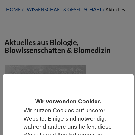
HOME
WISSENSCHAFT & GESELLSCHAFT
Aktuelles
Aktuelles aus Biologie,
Biowissenschaften & Biomedizin
Wir verwenden Cookies
Wir nutzen Cookies auf unserer
Website. Einige sind notwendig,
WISSENSCHAFT | 13.07.2026
während andere uns helfen, diese
Das Gehirn blinder Menschen reorganisiert
Website und Ihre Erfahrung zu