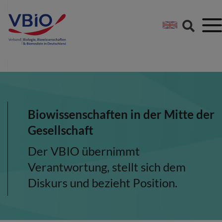
Springe direkt zu:
Zum Hauptinhalt spri
Zur Footer-Navigation
Biowissenschaften in der Mitte der
Gesellschaft
Der VBIO übernimmt
Verantwortung, stellt sich dem
Diskurs und bezieht Position.