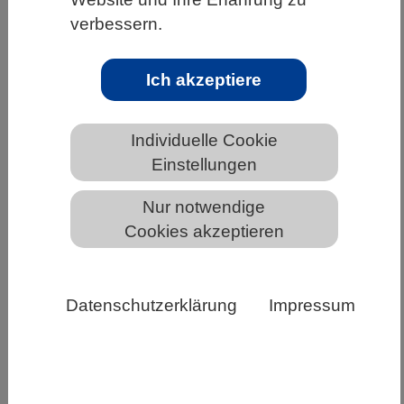
sich anders als bisher angenommen
verbessern.
Wie entwickelt sich das Gehirn eines
Menschen, der noch nie gesehen hat? Mithilfe
Ich akzeptiere
modernster bildgebender Verfahren
untersuchte ein polnisch-deutsches…
Individuelle Cookie
Einstellungen
Weiterlesen
Nur notwendige
Cookies akzeptieren
Datenschutzerklärung
Impressum