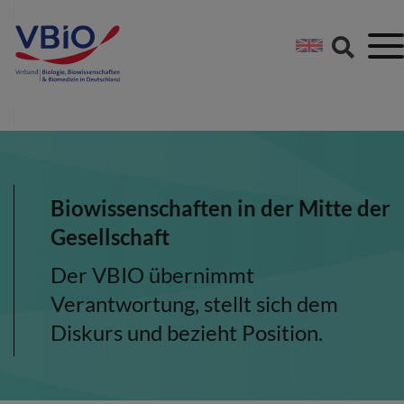
Springe direkt zu:
Zum Hauptinhalt spri
Zur Footer-Navigation
Biowissenschaften in der Mitte der
Gesellschaft
Der VBIO übernimmt
Verantwortung, stellt sich dem
Diskurs und bezieht Position.