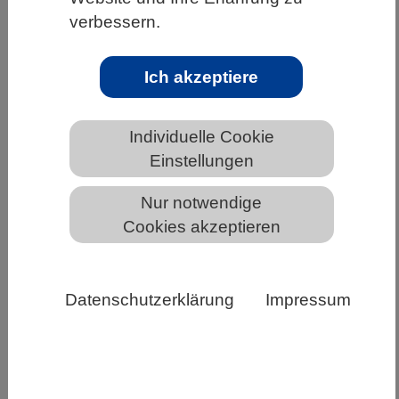
lebenswichtiges Eisenmolekül entlarvt
verbessern.
Häm, eine bioaktive Form von Eisen, hat in
der Zelle zahlreiche essenzielle Funktionen:
Ich akzeptiere
Als zentraler Bestandteil des roten
Blutfarbstoffs Hämoglobin…
Individuelle Cookie
Einstellungen
Weiterlesen
Nur notwendige
Cookies akzeptieren
Datenschutzerklärung
Impressum