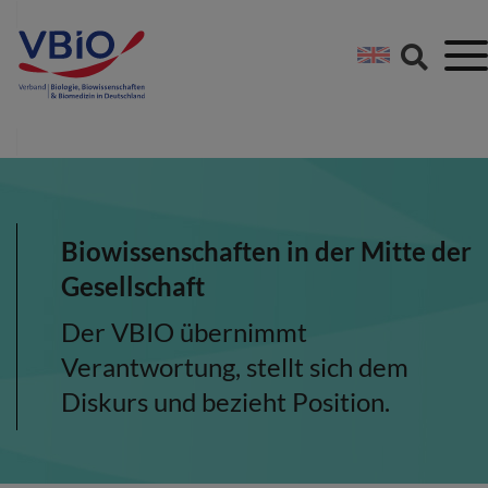
Springe direkt zu:
Zum Hauptinhalt spri
Zur Footer-Navigation
Biowissenschaften in der Mitte der
Gesellschaft
Der VBIO übernimmt
Verantwortung, stellt sich dem
Diskurs und bezieht Position.