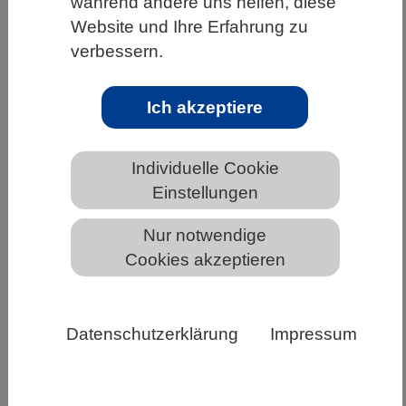
während andere uns helfen, diese
WISSENSCHAFT | 23.11.2020
Website und Ihre Erfahrung zu
verbessern.
Treue Paare im Regenwald
Seit es die Möglichkeit genetischer
Ich akzeptiere
Vaterschaftsanalysen gibt, ist klar: Viele
paarlebende Tierarten, einschließlich des
Menschen, nehmen es mit der…
Individuelle Cookie
Einstellungen
Weiterlesen
Nur notwendige
Cookies akzeptieren
Datenschutzerklärung
Impressum