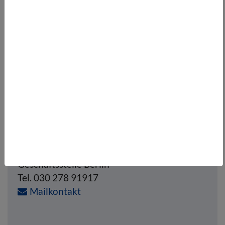
7
8
9
10
…
nächste
Folgen Sie uns:
ÜBERBLICK AKTUELLES
Ansprechpartnerin:
Silke Klaproth-Förster
Geschäftsstelle Berlin
Tel. 030 278 91917
Mailkontakt