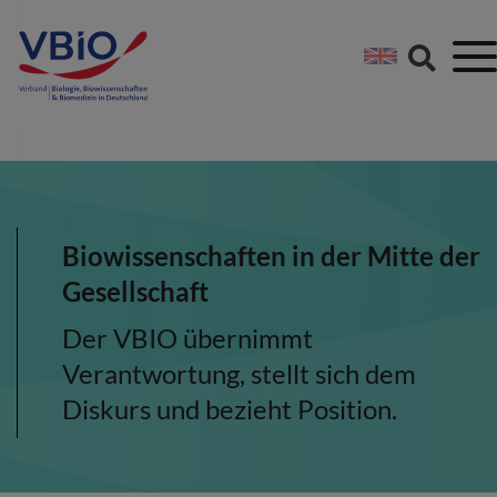
Springe direkt zu:
Zum Hauptinhalt spri
Zur Footer-Navigation
Biowissenschaften in der Mitte der
Gesellschaft
Der VBIO übernimmt
Verantwortung, stellt sich dem
Diskurs und bezieht Position.