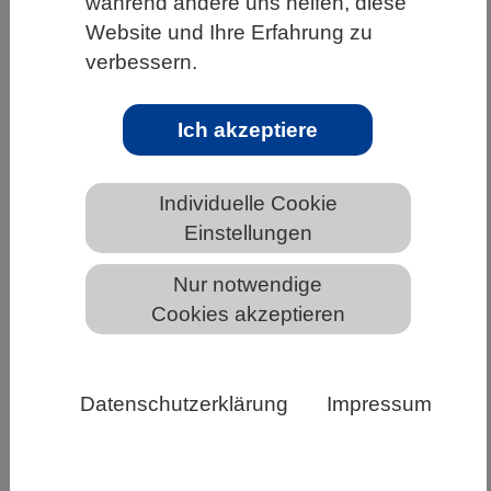
während andere uns helfen, diese
WISSENSCHAFT | 16.10.2020
Website und Ihre Erfahrung zu
verbessern.
Zellen auf der Flucht
Viele Körperzellen müssen sich durch
Ich akzeptiere
Gewebe bewegen und sich manchmal aus
engen Stellen befreien können. Ein
internationales Forscherteam unter…
Individuelle Cookie
Einstellungen
Weiterlesen
Nur notwendige
Cookies akzeptieren
Datenschutzerklärung
Impressum