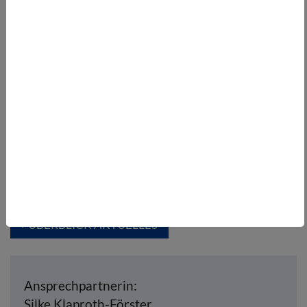
vorherige
…
6
7
8
9
10
11
12
13
14
15
…
nächste
Folgen Sie uns:
ÜBERBLICK AKTUELLES
Ansprechpartnerin:
Silke Klaproth-Förster