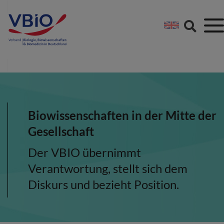
Springe direkt zu:
Zum Hauptinhalt spri
Zur Footer-Navigation
Biowissenschaften in der Mitte der
Gesellschaft
Der VBIO übernimmt
Verantwortung, stellt sich dem
Diskurs und bezieht Position.