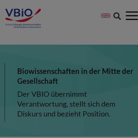
Springe direkt zu:
Zum Hauptinhalt spri
Zur Footer-Navigation
Biowissenschaften in der Mitte der
Gesellschaft
Der VBIO übernimmt
Verantwortung, stellt sich dem
Diskurs und bezieht Position.