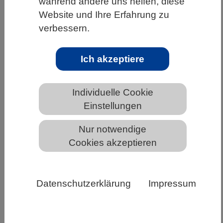
während andere uns helfen, diese
WISSENSCHAFT | 21.10.2020
Website und Ihre Erfahrung zu
verbessern.
Auf die richtige Balance kommt es an
Einen grundlegenden Beitrag für die
Ich akzeptiere
Krebsforschung liefert eine neue Studie von
Würzburger Wissenschaftlerinnen in
Kooperation mit der TU Dresden.…
Individuelle Cookie
Einstellungen
Weiterlesen
Nur notwendige
Cookies akzeptieren
Datenschutzerklärung
Impressum