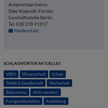
Ansprechpartnerin:
Silke Klaproth-Förster
Geschäftsstelle Berlin
Tel. 030 278 91917
Mailkontakt
SCHLAGWÖRTER AKTUELLES
VBIO
Wissenschaft
Schule
Politik & Gesellschaft
Hochschule
Biobusiness
Aktiv werden!
Fachgesellschaften
Ausbildung