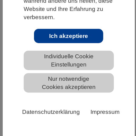
während andere uns helfen, diese
WISSENSCHAFT | 25.11.2024
Website und Ihre Erfahrung zu
verbessern.
Vögel lernen von ihren Nachbarn
In neuer Umgebung ahmen Kohlmeisen
Ich akzeptiere
angestammte Artgenossen nach und lernen
von ihnen nützliche Tricks
Individuelle Cookie
Weiterlesen
Einstellungen
Nur notwendige
Cookies akzeptieren
Datenschutzerklärung
Impressum