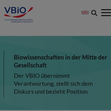
Springe direkt zu:
Zum Hauptinhalt spri
Zur Footer-Navigation
Biowissenschaften in der Mitte der
Gesellschaft
Der VBIO übernimmt
Verantwortung, stellt sich dem
Diskurs und bezieht Position.